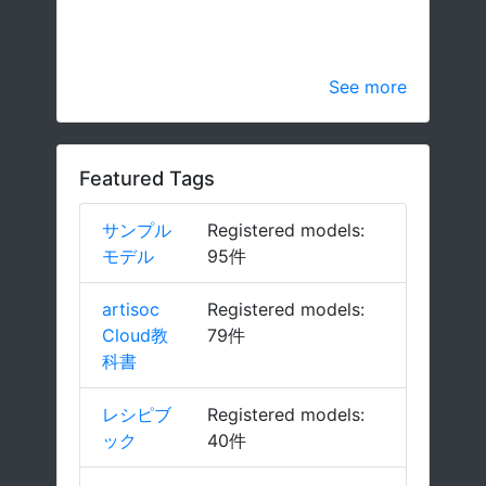
See more
Featured Tags
サンプル
Registered models:
モデル
95件
artisoc
Registered models:
Cloud教
79件
科書
レシピブ
Registered models:
ック
40件