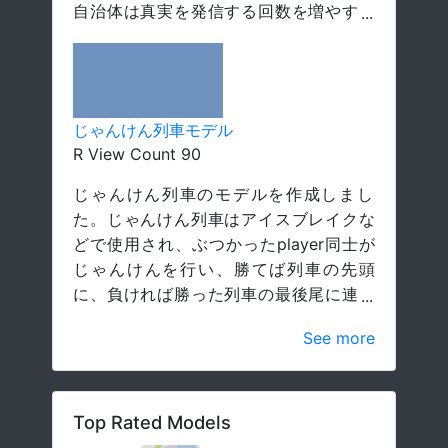
自治体は真実を発信する回数を増やすべ
きなのか、1つの発信にのメッセージ性や
インパクト、精度を求めて説得力をつけ
るべきなのか確認する。
じゃんけん列車モデル
R View Count 90
じゃんけん列車のモデルを作成しまし
た。じゃんけん列車はアイスブレイクな
どで使用され、ぶつかったplayer同士が
じゃんけんを行い、勝てば列車の先頭
に、負ければ勝った列車の最後尾に連結
するというルールのもと行われます。赤
See more
色が列車の先頭、青色がじゃんけんに負
けたplayer、三角がグーのみを出すplaye
rを表しています。必ずグーを出すエージ
ェントがモデルにどのような影響が出る
Top Rated Models
のかを実験します。