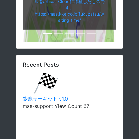
ルをartisoc Cloudに移植したもので
す。
https://mas.kke.co.jp/fukuzatsu/w
aiting_time/
Recent Posts
鈴鹿サーキット v1.0
mas-support View Count 67