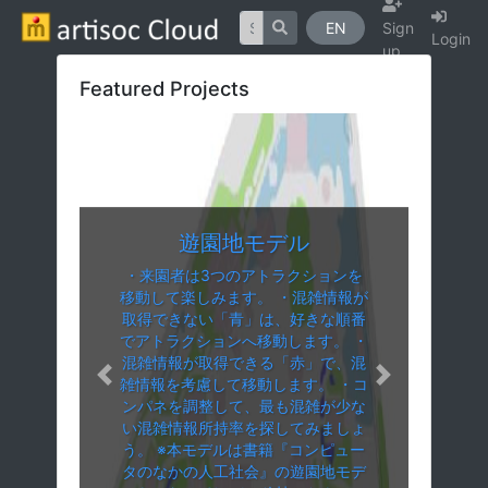
EN
Sign
Login
up
Featured Projects
遊園地モデル
・来園者は3つのアトラクションを
移動して楽しみます。 ・混雑情報が
取得できない「青」は、好きな順番
でアトラクションへ移動します。 ・
混雑情報が取得できる「赤」で、混
Previous slide
Next slide
雑情報を考慮して移動します。 ・コ
ンパネを調整して、最も混雑が少な
い混雑情報所持率を探してみましょ
う。 ※本モデルは書籍『コンピュー
タのなかの人工社会』の遊園地モデ