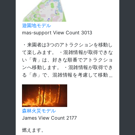
遊園地モデル
mas-support View Count 3013
・来園者は3つのアトラクションを移動し
て楽しみます。 ・混雑情報が取得できな
い「青」は、好きな順番でアトラクショ
ンへ移動します。 ・混雑情報が取得でき
る「赤」で、混雑情報を考慮して移動し
ます。 ・コンパネを調整して、最も混雑
が少ない混雑情報所持率を探してみまし
ょう。 ※本モデルは書籍『コンピュータ
のなかの人工社会』の遊園地モデルをarti
森林火災モデル
soc Cloudに移植したものです。 https://
James View Count 2177
mas.kke.co.jp/fukuzatsu/waiting_time/
燃えます。